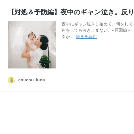
【対処＆予防編】夜中のギャン泣き。反
夜中にギャン泣きし始めて、何をして
何をしても泣き止まない。~原因編～
【対
引か …
続きを読む
処
＆
予
防
編】
夜
coucou-luna
中
の
ギ
ャ
ン
泣
き。
反
り