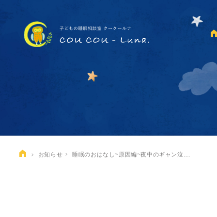
睡眠のおはなし~原因編~夜中のギャン泣き。反り返る。何をしても泣き止まない。
お知らせ