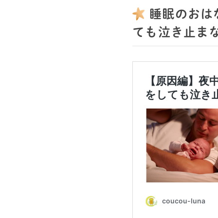
睡眠のおは
ても泣き止ま