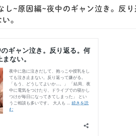
なし~原因編~夜中のギャン泣き。反り
ない。