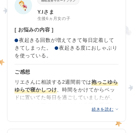
睡眠改善サポートプラン
Y.Iさま
生後6ヵ月女の子
[ お悩みの内容 ]
夜起きる回数が増えてきて毎日定着して
きてしまった。
夜起きる度におしゃぶり
を使っている。
ご感想
リエさんに相談する2週間前では
抱っこゆら
ゆらで寝かしつけ
、時間をかけてからベッ
ドに置いてた毎日を過ごしていましたが、
リエさんのアドバイスにより生活・睡眠リ
続きを読む
ズムを整えていただき、
1
人でベッドで10
分もしないうちに寝付くという日々が来る
なんて思ってもいませんでした😭✨✨