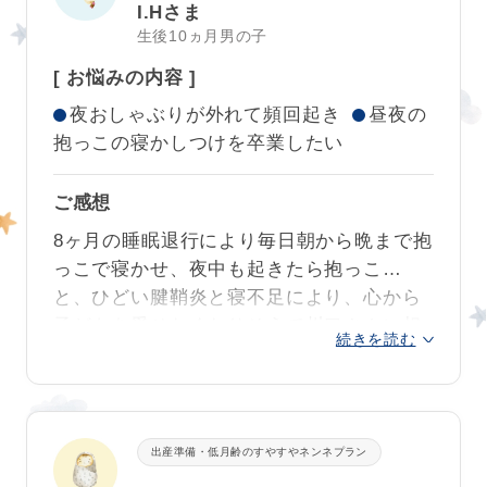
見守っていただけたことが、スムーズなネ
I.Hさま
てくれるなんて、嬉しすぎます。
ンネの安定につながったと思います❣
川口さんにお願いして本当によかったで
生後10ヵ月男の子
す！ありがとうございました😊
以前は、昼寝や夜の寝かしつけのたびに抱
[ お悩みの内容 ]
きっと普段からご両親の優しまなざしの元
っこしてうろうろ、足踏みの仕方を変えて
で、お子さまは穏やかにのびのび成長され
夜おしゃぶりが外れて頻回起き
昼夜の
みたりスクワットしてみたり。 寝たかと思
ているのだと感じました。
抱っこの寝かしつけを卒業したい
って置くと泣く、また抱っこしての繰り返
これからもお子様の健やかな成長、心より
し…。 重くなる息子に腕も肩も腰もつらく
ご感想
お祈り申し上げます！
て、でも眠らせないといけないし…毎日必
8ヶ月の睡眠退行により毎日朝から晩まで抱
死でした。
っこで寝かせ、夜中も起きたら抱っこ…
クークールナのホームページのお客様の声
と、ひどい腱鞘炎と寝不足により、心から
を見て、「コンサルをお願いしようか」
子どもを愛せなくなりそうで川口さんに相
グルコン卒業時
続きを読む
「いや、でもそんなにうまくいくわけな
談させていただきました。
（11/17よりトレ
い」と葛藤し続け、
世の中で言われている
ーニングスター
結果、
あっという間に夜だけでなく朝寝も
「そのうち眠れるようになるんだから今だ
サポートスタート時
ト）
昼寝もセルフで寝てくれるようになりまし
け頑張りなさいよ」「夜泣きで抱っこなん
出産準備・低月齢のすやすやネンネプラン
た
。
て今だけなんだから、してあげたら」とい
クークールナより
う言葉に勝手に振り回されて、ずっと我慢