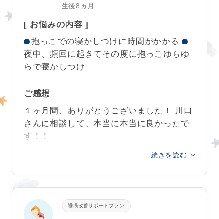
子はいつになったら寝れるようになるの
さらに多くの悩んでいるお母さんお父さん
生後8ヵ月
か？毎日不安で夜が嫌でした
😭
達にこのメソッドが届きますように🙏✨
[ お悩みの内容 ]
こちらの睡眠改善プランに申し込んでから
また悩んだ時は宜しくお願い致します♡
抱っこでの寝かしつけに時間がかかる
は、不安なことはすぐ相談できたし、川口
夜中、頻回に起きてその度に抱っこゆらゆ
さんが息子に合ったアドバイスを詳しく丁
サポート卒業時
らで寝かしつけ
寧にしてくださるのでネントレへのストレ
スがだいぶ軽減しました！
ご感想
クークールナより
川口さんの
アドバイスどおりにネントレを
１ヶ月間、ありがとうございました！ 川口
やり直したところ、うそみたいにお昼寝や
おしゃぶりの癖も、あっという間に取れま
さんに相談して、本当に本当に良かったで
夜の寝つきが良くなり夜泣きも改善し、日
したね。
す！！
中も以前よりご機嫌で過ごしてくれるよう
スケジュールも少しずつ覚醒時間が伸びて4
続きを読む
産まれてから８ヶ月間、抱っこでしか眠る
になりました。
回あったお昼寝が3回に。お昼寝リズムの移
ことが出来なかった息子が、今は布団に置
行もとてもスムーズでした。
やっぱり睡眠って重要ですね！
くとゴロゴロと一人で眠れるようになりま
お子さまの睡眠のリズムと発達を知ってい
した
。
グルコンスタート
私も
精神的、肉体的に余裕ができて楽しく
ただき、おおらかに新しい習慣への定着を
睡眠改善サポートプラン
時
子育てすることができています。
お昼寝は添い寝で、夜はセルフねんねで寝