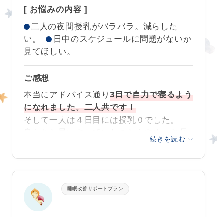
じコンサルを受けさせていただきました。
[ お悩みの内容 ]
今後また、新たな課題が出てきたときに
も、リエ先生にコンサルタントをお願いし
二人の夜間授乳がバラバラ。減らした
私の都合でいわゆる
泣かせるネントレがで
たいです。
い。
日中のスケジュールに問題がないか
きなかったため、ご指示いただいた通りに
見てほしい。
生活リズムを整えることがメイン
でした
クークールナより
が、夜は時間になったら
ベビーベッドに寝
ご感想
かせればセルフねんねできるようになりま
2回目のご利用ありがとうございました❣
した！
本当にアドバイス通り
3日で自力で寝るよう
小さいうちからご一緒させていただいてい
になれました。二人共です！
そして、新しい習慣を続けていたらついに
ますが、腹ばい運動やお昼寝の習慣を着け
そして一人は４日目には授乳０でした。
夢の夜間授乳がなしの日も出てきました！
ながら、ネンネの力をしっかり育まれて、
良かれと思いやっていたこともやめ、お昼
続きを読む
不安定な退行期も最短で落ち着いていると
寝もタイミングを見て起こして大丈夫でし
今は夜泣いたとしても、リズムも決まって
思います。とっても素晴らしいです。
た。
きたので大らかに構えていられますし、そ
夫との話し合いでもプロからの助言以上の
の時も自分は大人のベッドに寝たまま声か
これからもよい睡眠習慣を維持していって
説得力はないのでとてもスムーズでした。
けするだけで再入眠してくれることも多い
左：改善前 右：改善後
くださいね。とってもネンネ上手です✨
睡眠改善サポートプラン
二人納得して望むことができてよかったで
ので、夜はしっかり休むことができるよう
す。
になりました。
クークールナより