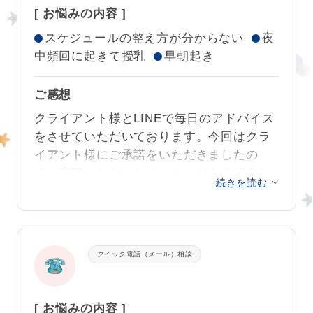
[ お悩みの内容 ]
強く泣いていたのに大丈夫だと思えたのは
また、昼寝もタイミングがわかったので添
本当に1か月間の変化が素晴らしかったで
川口さんのおかげです。
スケジュールの整え方が分からない
夜
い寝しながらセルフねんねしてくれるよう
す！！！！
二人同時に泣かれるとパニックだった私
中頻回に起きて授乳
早朝起き
になってきたので、抱っこして置いたら泣
が、今回は冷静に二人の様子を見れて
、泣
寝室の環境を整えて、Hくんのお昼寝リズ
く、、を繰り返していた日々が既に懐かし
く声が ”がんばって自分で寝ようとしてい
ムを上手に見つけられてトレーニングも順
くなっています。本当に夢のようです！
ご感想
る”
とまで思えました。
調に進みました！
クライアント様とLINEで毎日のアドバイス
川口さんには、大袈裟ではなく命を救って
をさせていただいております。今回はクラ
一日のスケジュールもみていただき、今で
これまでの習慣を短期間に変えるのは本当
いただいたと思っています。
初めての育児
イアント様にご承諾をいただきましたの
も大丈夫だと言われたことがとても心強か
に大変だったことと思いますが、アドバイ
で、夜こんなに眠れなくなるなんて知らな
で、実際いただいたメッセージをご紹介し
ったです。
スを一つ一つしっかり聞いてくださってあ
かったので、毎日夜が来るのが怖くて、こ
続きを読む
ます。
これからは今まで後回しにしていた私自身
りがとうございました。
んなはずじゃなかった…と思うことばかり
の睡眠を改善して、今後の子育てにゆとり
で、我が子を可愛いと思う心身の余裕がな
動きたくて仕方がないHくん、ママとパパ
が出ることを期待しています。
く、そんな自分を責めて、子育てを全く楽
が抱っこで大人しくさせて寝かしつけをし
しめていませんでした。
クイック電話（メール）相談
今回は本当にありがとうございました。今
ていたのに、今では静かにゴロゴロ眠れる
後何かあったらまた相談させていただきま
ようになりましたね。
コンサルを受けることを悩んでいる方がい
す。
たら、一刻でも早く受けることをおすすめ
[ お悩みの内容 ]
お昼寝も見守りながらとっても上手になり