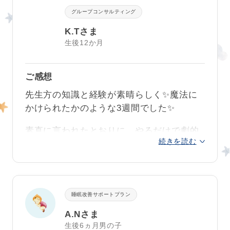
グループコンサルティング
そのおかげで
寝かしつけ後には自分の時間
が持てた
りと嬉しいこといっぱいでした😊
K.Tさま
生後12か月
また
おしゃぶりで夜泣きを対応していまし
た
が、
朝までグッスリの日もあれば、寝言
ご感想
泣きしてしまっても自分で再入眠する力が
ついてきてびっくり
です！
先生方の知識と経験が素晴らしく✨魔法に
かけられたかのような3週間でした✨
お途中私が心折れそうな時もありました
が、毎日丁寧な返信をくれるので乗り越え
素直に言われたとおりに、やるだけで劇的
ることができました…✨✨
続きを読む
に現実が変わりました。
また自分では解決できないことがあったと
生後3ヶ月から生後1年の7ヶ月間、悩みに
きに、相談させて下さい。ありがとうござ
悩み寝不足で精神的にも追い込まれていた
いました！
私が、
この3週間で劇的に夜通し眠れる我が
睡眠改善サポートプラン
子のおかげで私の心は軽くなり何だか幸せ
A.Nさま
です
😢
生後6ヵ月男の子