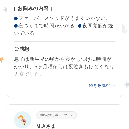
2歳3歳まで続くのかなぁ、、と長い先の見
[ お悩みの内容 ]
えないトンネルを進んでいるようで自分で
ファーバーメソッドがうまくいかない。
は限界でした。
これだけ癖が付いたら無理
寝つくまで時間がかかる
夜間覚醒が続
なんだろうなぁ、、でも、、もしかして？
いている
一筋の希望は、ネンネトレーニングを受け
る事でした😭
ご感想
今では何でもっと早く始めなかったのよー‼︎
息子は新生児の頃から寝かしつけに時間が
なんて思いますが、全ては最善にして起き
かかり、5ヶ月頃からは夜泣きもひどくなり
サポート開始時
ているという言葉がありますので、これも
大変でした。
きっと必要な子育て経験だったのだと思い
続きを読む
6ヶ月になった時に、この状況を変えたいと
ます。
思い独自にネントレを始めました。
一緒に歩んでくださり、手厚いサポートメ
ネントレについて自分なりに調べて実践し
ールも大満足です！最高のコーチでした！
ていたつもりでしたが、なかなか改善しな
睡眠改善サポートプラン
素晴らしいお仕事ですね✨
いし、
本当にこの方法で合ってるのか？息
M.Aさま