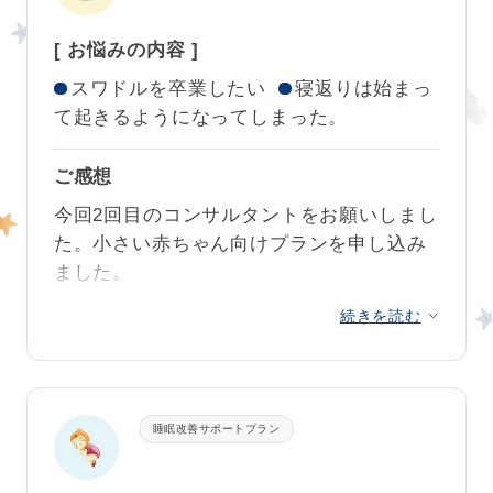
育児書やセルフねんねについての本はいく
していました。
グループコンサルに来ていただきありがと
つか読んで自分なりに研究していました
[ お悩みの内容 ]
うございました❣
が、
わが子の個性に寄り添ったアドバイス
今思うと迷っている時間がもったいなかっ
スワドルを卒業したい
寝返りは始まっ
は専門の方に相談しないと得られないもの
たです…。もっと早くお願いするべきでし
て起きるようになってしまった。
本当にあっという間の改善が素晴らしかっ
でした
。
た。
たです。
ご感想
ほぼ毎日連絡してしまいましたが、いつも
川口さんの親切で丁寧な対応、本当に嬉し
スケジュールを意識していた抱いた時点で
優しく丁寧にお応えいただきました。その
かったです。 まるで知識の泉のように様々
今回2回目のコンサルタントをお願いしまし
改善がみられ、
何よりお子さまを信じて
し
たびに的確でわかりやすいアドバイスをい
なことを教えていただいて、毎日充実した
た。小さい赤ちゃん向けプランを申し込み
っかりミルクがなくても眠れることを教え
ただけて安心しましたし、自信を持って取
学びを得ることが出来ました。
ました。
ているお気持ちが通じていることが伝わっ
睡眠改善サポートプラン
り組むことができました。
て感激しました！
追い詰められている心に毎日寄り添ってく
続きを読む
卒業時
今回はスワドル卒業、夜間の寝返り対応に
川口さんにご相談するまで霧の中を歩いて
ださって本当に感謝しかありません。 ネン
ついて等、具体的な悩みがあったので、ぜ
グループコンサルでの講座の内容をしっか
いるような気持ちで、いつまで抱っこして
トレで心が折れそうな時、川口さんの励ま
ひリエ先生のお力をお借りしたいと思いお
クークールナより
りご理解いただき実践していただき毎週の
いればいいんだろうと鬱々としていました
しやアドバイスがあったからこそ、ここま
願いしました。
変化を楽しみにしていました。
ご自分でのネントレとても頑張っていてス
が、夜も昼も1人
で寝てくれますし、夜中起
でくることが出来ました。 世の中がなんと
睡眠改善サポートプラン
結果、
あれだけ心配していたスワドルも３
グルコン中に1歳のお誕生日を迎えられ夜通
ケジュールもしっかり規則正しく過ごされ
きても自分
で再入眠できるようになり、
私
言おうと、絶対に夜は親子そろって眠れた
日とかからずすんなり卒業
、
夜間の寝返り
しネンネで1歳をスタートできたこと、とて
ていましたので、
ネントレの正しい方法
も心に
余裕が出てきました。
方が良いと思います。
の対応についても、とても具体的に教えて