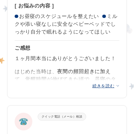
もうれしいです。
や、体内時計に沿ったスケジュールを意識
[ お悩みの内容 ]
くださり、すぐにアドバイスを実践するこ
1ヶ月でこんなに成長できるとは驚き
です！
息子が元気に笑ってくれるたびに、間違っ
していただくことで、本当にスムーズに睡
とができました
。
お昼寝のスケジュールを整えたい
ミル
また困ったことがありましたらお声がけく
ご相談して本当によかったです。
てなかったんだなという気持ちになりま
眠が安定しました！
息子の生活環境や特性を踏まえたアドバイ
クや添い寝なしに安全なベビーベッドでし
ださいね✨
す
。
これからも息子の眠るちからを応援し
スがいきたのだと思います。
っかり自分で眠れるようになってほしい
ネットやYoutubeなどでの紹介は、ネントレ
つつ、親子でぐっすり眠って健康に過ごし
クークールナより
の原理を理解していないためにトレーニン
たいと思います。 本当にありがとうござい
以前のコンサルタントでも強く感じたの
ご感想
トレーニング後の習慣の安定感が本当に素
グ方法は間違っていることも多いです。
ました！
が、リエ先生の知識と経験に基づいた的確
晴らしかったです。
お子さまの様子から感じた不安をそのまま
１ヶ月間本当にありがとうございました！
なアドバイス、そして何より相談者の親の
にせずにご相談いただいて、良かったで
気持ちを汲み取り、寄り添ってくださるこ
これまでや、トレーニング中もしっかりと
はじめた当時は、
夜間の頻回起きに加え
す。
とがリエ先生の魅力だと思います。
規則正しいリズムで過ごされ、その成果で
て、覚醒時間が伸びてきた頃で、昼寝のタ
お昼寝もとっても上手になりましたね。
続きを読む
この度はお声がけありがとうございまし
イミングも掴めず永遠に抱っこ
、、という
寝かしつけのことでお悩みの方はどうかお
た。
日々で、夜も昼も休まることがなくノイロ
一人で悩まずに、リエ先生に相談されると
親子の信頼関係の強さがとても感じられま
ーゼのようになっていました。
きっと一緒に解決方法を探してくださると
した🥰
自信をもって引き続き良い習慣を続けてく
思います。
ださいね。もう大丈夫だと思います❣
いつも寝かしつけのことを考えていて、子
クイック電話（メール）相談
お昼寝の移行期も自信を持って、お伝えし
どもの睡眠の本は複数冊読んで自分なりに
そのような頼りになるプロの先生に出会え
た調整方法で過ごしてくださいね。
試していたつもりですが、心身の限界を感
て、とてもありがたいです。