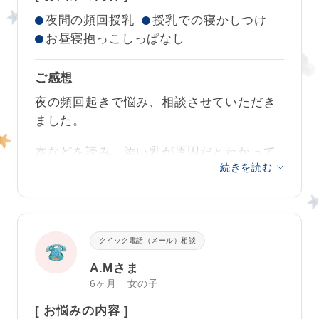
日中のスケジュール、栄養、寝返りの練習
サポート開始前
した
。昼寝も布団に寝かせると、自分でゴ
夜間の頻回授乳
授乳での寝かしつけ
など本当にアドバイスを実践していただき
ロゴロ→ネンネです。
お昼寝抱っこしっぱなし
ありがとうございました❣
今までは息子が泣いていたら、
抱っこしな
今回の改善は私にとってもトレーニングな
ご感想
いと！早く寝られるように助けてあげない
しでの改善への可能性を感じられました❣
と！と思っていたのですが、それがかえっ
夜の頻回起きで悩み、相談させていただき
て息子の寝る力を妨げていたんだな?と反省
ました。
これからも、この習慣を維持していけます
しています。
私の睡眠不足も解消し、朝も
ようお祈りしております★
本などを読み、添い乳が原因だとわかって
すっきり起きられる日が増えました。
続きを読む
はいましたが、自分でのネントレや子供の
（きっと大丈夫だと思います）
しっかりお昼寝もできると、日中は起きて
泣きに耐えられる自信がなく、寝不足でつ
サポートプラン開始3週間後！
る間ほぼ泣くこともなくご機嫌。
らい状況のまま、子供が1歳を過ぎても添い
二人目ということもあり、夜間息子が寝つ
乳を続けてしまっていました。
クークールナより
いてからは上の娘との時間も多く取れるよ
クイック電話（メール）相談
ネントレは大変なものと覚悟して1ヶ月サポ
うになり、良いことがたくさんです！
A.Mさま
セルフネンネのトレーニングも初日からギ
ートをお願いしましたが、
生活リズムを整
6ヶ月 女の子
ャン泣きせず、自分で寝る時間を意識して
まだ不安定な時期なのか、夜間に起きて泣
えるところからアドバイスをいただきスケ
ママのメッセージをしっかり受け取ってい
いてしまう日もありますが、ゆっくり見守
[ お悩みの内容 ]
ジュールが整った状態でトレーニングが開