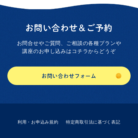
思ったらかなり気持ちが軽くなりました😊
本当にスケジュールの安定感も素晴らし
さん遊んでくださいね。
アドバイスをすぐにチャレンジしていただ
く、トレーニング開始後もあっという間に
なかなか睡眠についてというか、育児につ
きありがとうございました。
一人で眠れるようになりましたね。
いて相談できるところってないですよね。
お問い合わせ＆ご予約
お姉ちゃんとの二人の時間も作れたとのこ
保健師さんたちも眠れる時に寝てください
お昼寝の回数が1回に減る移行期も始まりま
とで本当に安心しました。
って言いますけど、そんなに簡単に眠れた
したが、日中のお昼寝が少し足りなくても
お問合せやご質問、ご相談の各種プランや
ら困らないですよね。
夜中自分で眠る力がついてほとんど影響な
講座のお申し込みはコチラからどうぞ
また何かお困り時は思い出していただけい
くとても安心です。
ただけましたら幸いです。
本当にありがとうございました。
知りたい
こを教えていただけて本当に助かりまし
こうしてあっという間に自分で寝る力が発
お問い合わせフォーム
た。
揮できたのも日中の過ごし方など普段の関
また困った時はご相談させていただきま
わりあってこそですね！
す。
この度は、お子様の成長の一時をご一緒さ
せていただきありがとうございました★
クークールナより
利用・お申込み規約
特定商取引法に基づく表記
睡眠が不安定になって少し焦られたと思い
ますが、月齢に合った環境を整えて夜間授