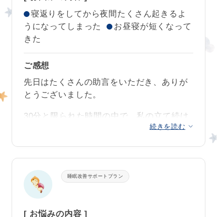
いたします。早ければ早い程、子育てを楽
ましたよね。ネンネも運動と同じように体
寝返りをしてから夜間たくさん起きるよ
クークールナより
しめる時間が増えることを確信していま
で覚えるのものなので、さすが！習得が早
うになってしまった
お昼寝が短くなって
す。
かったですね。
2人のトレーニングの成功本当におめでとう
きた
ございます！
言葉では言い尽くせませんが、ただただ感
保育園の慣らし保育も始まりドキドキだっ
謝しております。本当にありがとうござい
ご感想
たと思いますが、スケジュールの調整方法
2人の授乳のリズムや日中のスケジュールも
ました！！
先日はたくさんの助言をいただき、ありが
思い出して頑張ってくださいね。
うまく見つかりましたね。
プラン卒業時のメッセージ♡
とうございました。
クークールナより
お昼寝が少なかったりリズムが違っても、
双子の育児で24時間、この10ヵ月本当に頑
30分と限られた時間の中で、私の立て続け
夜目が覚めても自分で眠る力がしっかりし
張られお疲れもたまっていることと思いま
ご家庭のご事情により、トレーニングの実
続きを読む
の質問にも丁寧にお答えしていただき感謝
ていますので、ママパパを起こそうとせず
す。二人のネンネが安定して夜は安心して
施が難しい中、本当にしっかりとスケジュ
しております。川口さんの優しい言葉かけ
に最短で再入眠。きっと疲れをしっかりと
ゆっくりお休みいただけたら、これほどう
ールなどの睡眠のベースを整えられる姿勢
に励まされました。
って朝を迎えられると思いますよ。
れしいことはありません。
が素晴らしかったです。習慣をゆっくりで
もあきらめず変えていくのは、トレーニン
初日の夜は布団に寝かせてから40分くらい
これから、お仕事が始まりお忙しくなると
この度は、大切な二人の相談先に選んでい
睡眠改善サポートプラン
グについてもご理解が深く歯がゆいことも
泣いていましたが、
2日目からは自分でゴロ
思いますが、どうぞご家族みなさま健やか
ただきありがとうございました。
あったと思います。
ゴロ、楽な姿勢を見つけて、私は何もせず
にお過ごしください。この度は誠にありが
見守るだけで一人で寝られるようになりま
とうございました。
[ お悩みの内容 ]