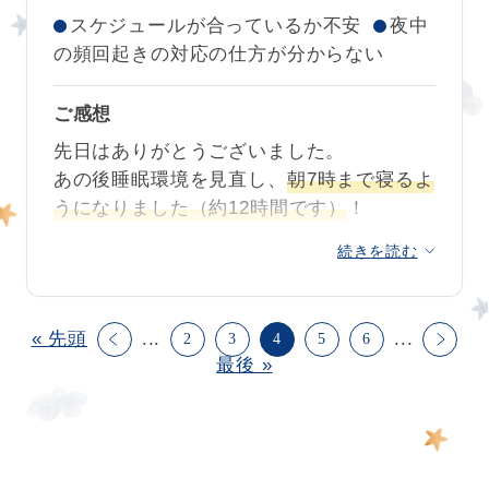
ました！
りたいと思います。
始
できたおかげか、
トレーニング初日から
スケジュールが合っているか不安
夜中
新しい習慣での安定もとても早かったです
時間がかからず添い乳なしで寝られまし
の頻回起きの対応の仕方が分からない
また月齢とともに新たな悩みが出てきまし
ね。
た。そして数日で自力で入眠できて長く眠
たら、相談させていただきたいと思ってい
れるようになりました。
ご感想
睡眠習慣の改善やトレーニングに「遅すぎ
ます。本当にありがとうございました。
る」はありません。
先日はありがとうございました。
抱っこ紐で寝かしつけ、
布団に下ろせずに
クークールナより
あの後睡眠環境を見直し、
朝7時まで寝るよ
ずっと抱っこしたままだったお昼寝も、布
これまで食事や遊び、毎日の過ごし方の中
うになりました（約12時間です）
！
団で自力で眠れるようになりました。
でネンネの基盤をしっかりと育まれてきた
寝返りするまでネンネが上手で、生活リズ
からこそだと思います。とても素敵な育児
続きを読む
うつ伏せで寝るのが落ち着くようで、寝返
ムもしっかりつけられて、
運動の急発達に
短い期間でこんなに変化があり、とても驚
をされてきました✨
り返りをする際に起きて泣くこともあるの
よる不安定もあっという間に乗り越えらえ
きました。川口さんは細かな質問にも的確
ですが、
体勢が落ち着いたらまた寝るよう
ましたね！
に答えてくださり、改善に向けて寄り添い
夜間授乳も睡眠と授乳の癖が抜け自然にな
« 先頭
...
...
になりました。
なので、授乳以外はほとん
2
3
4
5
6
ながら一緒にすすんでくださいました。本
くなっていきましたね。
素晴らしいです！！！
最後 »
ど介入しないようにして頻回起きはかなり
当に相談してよかったです。また迷うこと
お子様が泣いている時も冷静によく観察さ
落ち着きました！！
や悩むことがあったら相談したいです。
とてもうれしいご感想ありがとうございま
れて適切なサポートができたのも、きっと
した。
あの時本当に睡眠不足で辛かったのであと
お子様の寝る力を信じられたからこそだと
クークールナより
少し頑張ればもう少し眠れるようになると
思います。
これからも仲良し母娘でぐっすり寝てたく