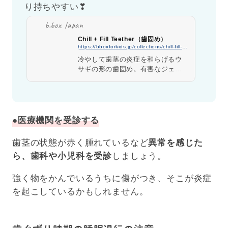
り持ちやすい❣
b.box Japan
Chill + Fill Teether（歯固め）
https://bboxforkids.jp/collections/chill-fill-teether
冷やして歯茎の炎症を和らげるウ
サギの形の歯固め。有害なジェル
ではなく、水と氷を使用するので
安心して赤ちゃんに使うことがで
きます。
●
医療機関を受診する
歯茎の状態が赤く腫れているなど
異常を感じた
ら、歯科や小児科を受診
しましょう。
強く物をかんでいるうちに傷がつき、そこが炎症
を起こしているかもしれません。