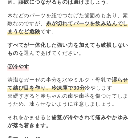
適。
誤飲につながるものは避けましょう
。
木などのパーツを紐でつなげた歯固めもあり、素
敵なのですが、
糸が切れてパーツを飲み込んでし
まうなど危険
です。
すべてが一体化した強い力を加えても破損しない
もの
を選んであげてください。
②冷やす
清潔なガーゼの半分を水やミルク・母乳で
湿らせ
て結び目を作り、冷凍庫で30分
冷やします。
※硬すぎると赤ちゃんの歯や歯茎を傷つけてしま
うため、凍らせないように注意しましょう。
それをかませると
歯茎が冷やされて痛みやかゆみ
が落ち着きます。