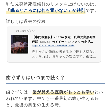
乳幼児突然死症候群のリスクを上げないのは、
「
眠るところには何も置かない」が鉄則
です。
詳しくは過去の投稿
coucou-luna
【専門家解説】2022年改定！乳幼児突然死症
候群（SIDS）ガイドライン/アメリカ小児...
https://coucou-luna.com/blog/sids
赤ちゃんの睡眠を考える上で最も大切なこ
と。それは、赤ちゃんの安全です。夜泣き
も、寝ぐずりも赤ちゃんが元気にいてこそ
のお悩みですよね。それまで健康で身体的
な問題がなかった赤ちゃんが、睡...
歯ぐずりはいつまで続く？
歯ぐずりは、
歯が見える直前がもっとも辛い
とい
われています。中でも一番最初の歯が生える時
と、最後の奥歯の生える時。