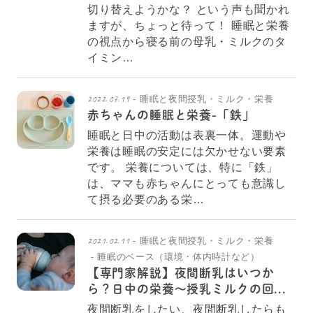
切り替えようかな？ という声も聞かれ
ますが、ちょっと待って！ 睡眠と栄養
の視点から寝る前の母乳・ミルクのタ
イミン…
2022.07.19
睡眠と夜間授乳・ミルク・栄養
赤ちゃんの睡眠と栄養-「鉄」
睡眠と日中の活動は表裏一体。運動や
栄養は睡眠の安定には欠かせない要素
です。 栄養については、特に「鉄」
は、ママも赤ちゃんにとっても意識し
て摂る必要のある栄…
2021.02.11
睡眠と夜間授乳・ミルク・栄養
睡眠のベース（環境・体内時計など）
【専門家解説】夜間断乳はいつか
ら？日中の栄養～授乳ミルクの回...
夜間断乳をしたい、夜間断乳したらも