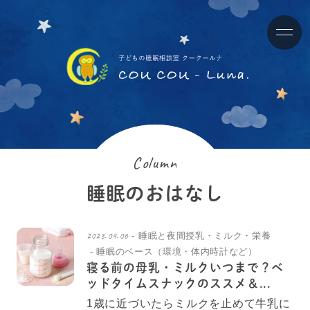
Column
睡眠のおはなし
2023.04.06
睡眠と夜間授乳・ミルク・栄養
睡眠のベース（環境・体内時計など）
寝る前の母乳・ミルクいつまで？ベ
ッドタイムスナックのススメ＆...
1歳に近づいたらミルクを止めて牛乳に