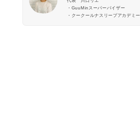
代表 川口リエ
・GuuMinスーパーバイザー
・クークールナスリープアカデミ