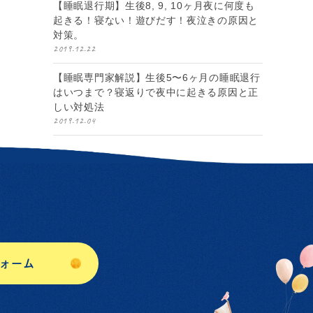
【睡眠退行期】生後8, 9, 10ヶ月夜に何度も
起きる！寝ない！遊びだす！夜泣きの原因と
対策。
2019.12.22
【睡眠専門家解説】生後5〜6ヶ月の睡眠退行
はいつまで？寝返りで夜中に起きる原因と正
しい対処法
2019.12.04
ォーム