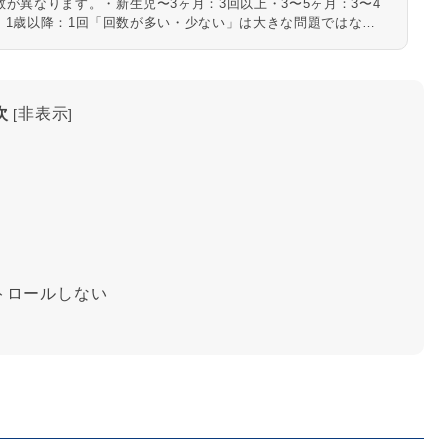
が異なります。・新生児〜3ヶ月：3回以上・3〜5ヶ月：3〜4
回・1歳以降：1回「回数が多い・少ない」は大きな問題ではな
次
非表示
[
]
トロールしない