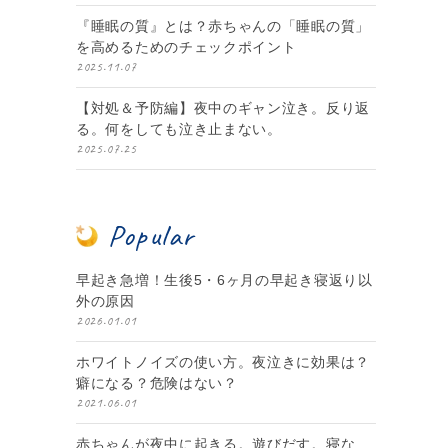
『睡眠の質』とは？赤ちゃんの「睡眠の質」
を高めるためのチェックポイント
2025.11.07
【対処＆予防編】夜中のギャン泣き。反り返
る。何をしても泣き止まない。
2025.07.25
Popular
早起き急増！生後5・6ヶ月の早起き寝返り以
外の原因
2026.01.01
ホワイトノイズの使い方。夜泣きに効果は？
癖になる？危険はない？
2021.06.01
赤ちゃんが夜中に起きる。遊びだす。寝な