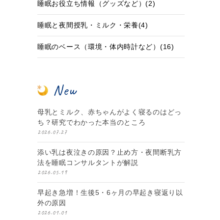
睡眠お役立ち情報（グッズなど）(2)
睡眠と夜間授乳・ミルク・栄養(4)
睡眠のベース（環境・体内時計など）(16)
New
母乳とミルク、赤ちゃんがよく寝るのはどっ
ち？研究でわかった本当のところ
2026.07.27
添い乳は夜泣きの原因？止め方・夜間断乳方
法を睡眠コンサルタントが解説
2026.05.19
早起き急増！生後5・6ヶ月の早起き寝返り以
外の原因
2026.01.01