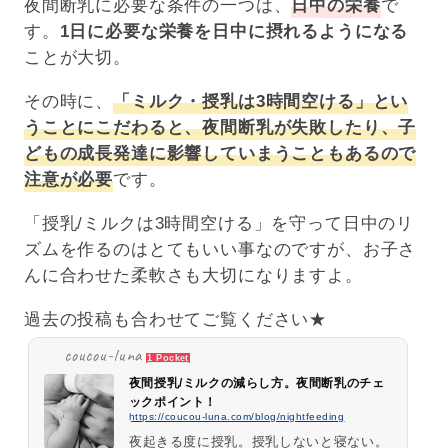
夜間断乳に必要な条件の一つは、
日中の栄養
で
す。
1日に必要な栄養を日中に摂れるようになる
ことが大切。
その時に、
「ミルク・授乳は3時間空ける」とい
うことにこだわると、夜間断乳が失敗したり、子
どもの成長発達に影響していまうこともあるので
注意が必要
です。
「授乳/ミルクは3時間空ける」を守って日中のリ
ズムを作るのはとてもいい事なのですが、お子さ
んに合わせた柔軟さも大切になりますよ。
過去の投稿も合わせてご覧ください★
coucou-luna
1 Pocket
夜間授乳/ミルクの減らし方。夜間断乳のチェ
ックポイント！
https://coucou-luna.com/blog/nightfeeding
夜起きる度に授乳。授乳しないと寝ない。