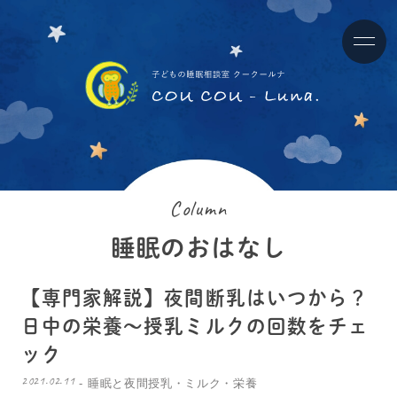
Column
睡眠のおはなし
【専門家解説】夜間断乳はいつから？
日中の栄養～授乳ミルクの回数をチェ
ック
2021.02.11
睡眠と夜間授乳・ミルク・栄養