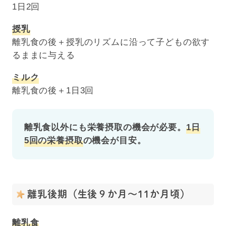
1日2回
授乳
離乳食の後＋授乳のリズムに沿って子どもの欲す
るままに与える
ミルク
離乳食の後＋1日3回
離乳食以外にも栄養摂取の機会が必要。
1日
5
回の栄養摂取
の機会が目安。
離乳後期（生後９か月～11か月頃）
離乳食