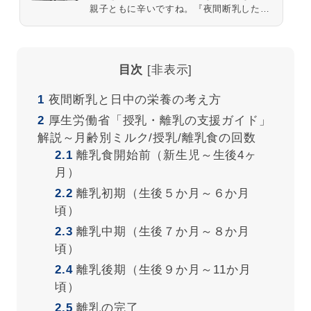
親子ともに辛いですね。『夜間断乳したら
夜通し寝る⁉』という情報を聞いて、やっ
てみようかな…なんて考える方いるかもし
れません。今日は夜間断乳をする前...
目次
[
非表示
]
1
夜間断乳と日中の栄養の考え方
2
厚生労働省「授乳・離乳の支援ガイド」
解説～月齢別ミルク/授乳/離乳食の回数
2.1
離乳食開始前（新生児～生後4ヶ
月）
2.2
離乳初期（生後５か月～６か月
頃）
2.3
離乳中期（生後７か月～８か月
頃）
2.4
離乳後期（生後９か月～11か月
頃）
2.5
離乳の完了