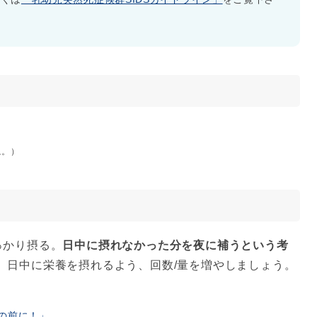
。
ね。）
っかり摂る。
日中に摂れなかった分を夜に補うという考
、日中に栄養を摂れるよう、回数/量を増やしましょう。
の前に！」