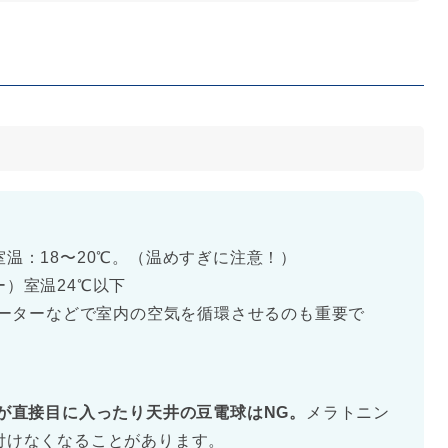
温：18〜20℃。（温めすぎに注意！）
）室温24℃以下
レーターなどで室内の空気を循環させるのも重要で
が直接目に入ったり天井の豆電球はNG。
メラトニン
付けなくなることがあります。