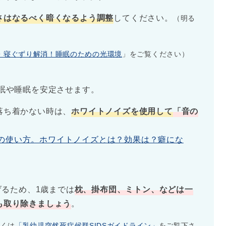
さはなるべく暗くなるよう調整
してください。
（明る
・寝ぐずり解消！睡眠のための光環境
」をご覧ください）
眠や睡眠を安定させます。
落ち着かない時は、
ホワイトノイズを使用して
「音の
の使い方。ホワイトノイズとは？効果は？癖にな
げるため、1歳までは
枕、掛布団、ミトン、などは一
も取り除きましょう
。
しくは
「乳幼児突然死症候群SIDSガイドライン」
をご覧下さ