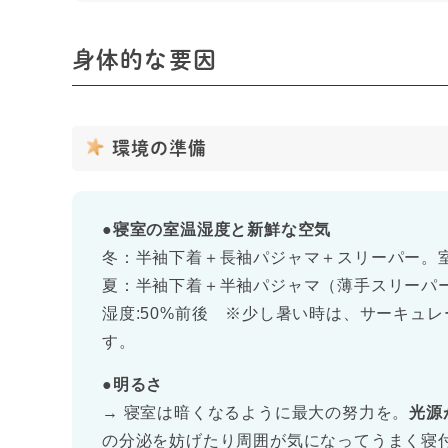
身体的な要因
環境の準備
●
寝室の室温湿度と新鮮な空気
冬：半袖下着＋長袖パジャマ＋スリーパー。室
夏：半袖下着＋半袖パジャマ（薄手スリーパー
湿度:50%前後 ※少し暑い時は、サーキュ
す。
●
明るさ
→ 寝室は暗くなるように最大の努力を。
光源
の分泌を妨げたり周囲が気になってうまく寝