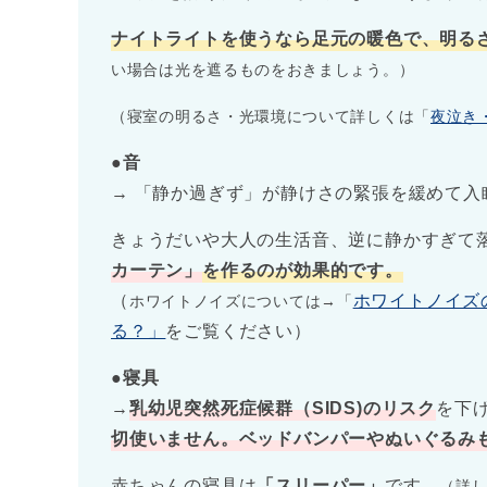
ナイトライトを使うなら足元の暖色で、明る
い場合は光を遮るものをおきましょう。）
（寝室の明るさ・光環境について詳しくは「
夜泣き
●
音
→ 「静か過ぎず」が静けさの緊張を緩めて入
きょうだいや大人の生活音、逆に静かすぎて
カーテン」
を作るのが効果的です。
（
ホワイトノイズ
ホワイトノイズについては→「
る？」
をご覧ください）
●寝具
→
乳幼児突然死症候群（SIDS)のリスク
を下
切使いません。ベッドバンパーやぬいぐるみ
赤ちゃんの寝具は
「スリーパー」
です。
（詳