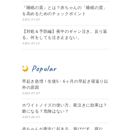
『睡眠の質』とは？赤ちゃんの「睡眠の質」
を高めるためのチェックポイント
2025.11.07
【対処＆予防編】夜中のギャン泣き。反り返
る。何をしても泣き止まない。
2025.07.25
Popular
早起き急増！生後5・6ヶ月の早起き寝返り以
外の原因
2026.01.01
ホワイトノイズの使い方。夜泣きに効果は？
癖になる？危険はない？
2021.06.01
赤ちゃんが夜中に起きる。遊びだす。寝な